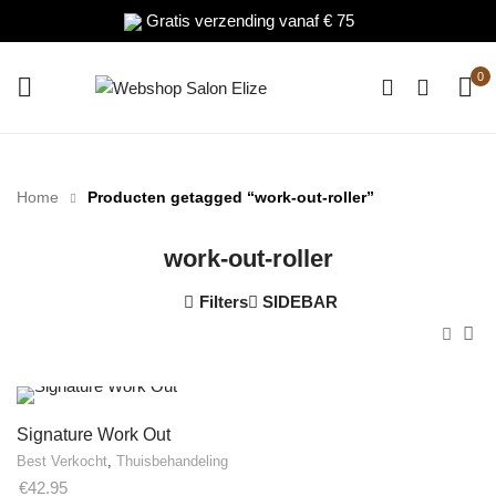
Gratis verzending vanaf € 75
0
Home
Producten getagged “work-out-roller”
Min.
Max.
.
x.
prijs
prijs
s
s
work-out-roller
Filters
SIDEBAR
Signature Work Out
Best Verkocht
,
Thuisbehandeling
€
42.95